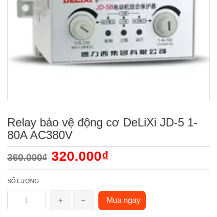
Relay bảo vệ động cơ DeLiXi JD-5 1-
80A AC380V
320.000₫
360.000₫
SỐ LƯỢNG
Mua ngay