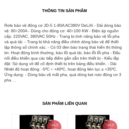
THÔNG TIN SẢN PHẨM
Rơle bảo vệ động cơ JD-5 1-80A AC380V DeLiXi - Dải dòng bảo
vệ: 80÷200A - Dùng cho động cơ: 40÷100 KW - Điện áp nguồn
cấp: 220VAC, 380VAC 50Hz - Trang bị tính năng bảo vệ lỗi pha
và quá tải. - Trang bị khả năng điều chỉnh dòng bảo vệ để thiết
lập thông số chính xác. - Có 03 đèn báo trạng thái hiển thị thông
tin: Hoạt động bình thường, báo lỗi quá tải, báo lỗi lỗi pha - Đấu
nối điều khiển qua các tiếp điểm gắn sẵn trên thiết bị - Kiểu lắp
đặt: Sử dụng vít để cố định thiết bị trên bảng điều khiển. - Dải
Nhiệt độ hoạt động: -5ºC ÷ +40ºC, hoạt động liên tục ≤ +35ºC.
Ứng dụng: - Dùng bảo vệ mất pha, quá dòng kẹt roto động cơ 3
pha ...
SẢN PHẨM LIÊN QUAN
SALE
SALE