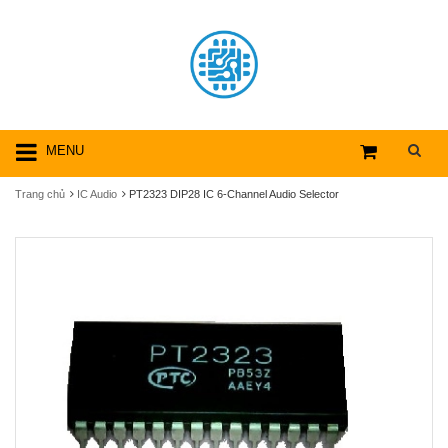
MENU
Trang chủ
IC Audio
PT2323 DIP28 IC 6-Channel Audio Selector