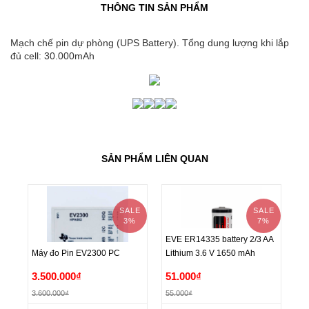
THÔNG TIN SẢN PHẨM
Mạch chế pin dự phòng (UPS Battery). Tổng dung lượng khi lắp
đủ cell: 30.000mAh
SẢN PHẨM LIÊN QUAN
SALE
SALE
3%
7%
Pi
EVE ER14335 battery 2/3 AA
Ch
Máy đo Pin EV2300 PC
Lithium 3.6 V 1650 mAh
EVE ER14335 battery 2/3 AA
Pi
5
Máy đo Pin EV2300 PC
3.500.000₫
51.000₫
1
Lithium 3.6 V 1650 mAh
Ch
3.600.000₫
55.000₫
15
5
3.500.000₫
51.000₫
1