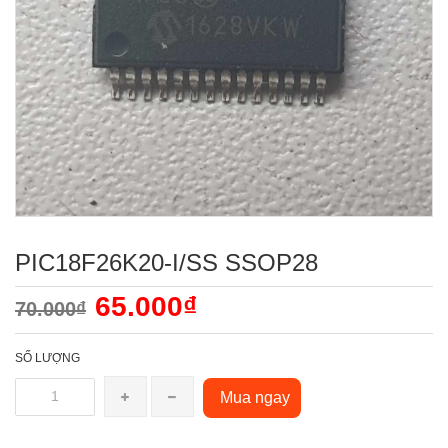
PIC18F26K20-I/SS SSOP28
65.000₫
70.000₫
SỐ LƯỢNG
Mua ngay