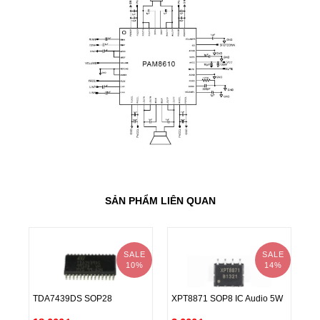
SẢN PHẨM LIÊN QUAN
SALE
SALE
10%
14%
TD
TDA7439DS SOP28
XPT8871 SOP8 IC Audio 5W
Cl
TD