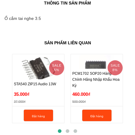
THÔNG TIN SẢN PHẨM
Ổ cắm tai nghe 3.5
SẢN PHẨM LIÊN QUAN
SALE
SALE
5%
8%
PCM1702 SOP20 Hàng
Chính Hãng Nhập Khẩu Hoa
STA540 ZIP15 Audio 13W
PCM1702 SOP20 Hàng
Kỳ
Ổ 
STA540 ZIP15 Audio 13W
35.000₫
460.000₫
Chính Hãng Nhập Khẩu Hoa
Ổ 
2
37.000₫
500.000₫
Kỳ
35.000₫
460.000₫
2
Đặt hàng
Đặt hàng
37.000₫
500.000₫