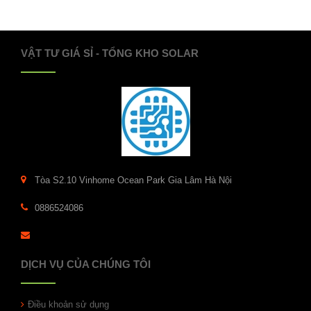
VẬT TƯ GIÁ SỈ - TỔNG KHO SOLAR
Tòa S2.10 Vinhome Ocean Park Gia Lâm Hà Nội
0886524086
DỊCH VỤ CỦA CHÚNG TÔI
Điều khoản sử dụng