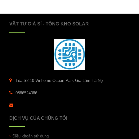
VẬT TƯ GIÁ SỈ - TỔNG KHO SOLAR
Tòa S2.10 Vinhome Ocean Park Gia Lâm Hà Nội
0886524086
DỊCH VỤ CỦA CHÚNG TÔI
Điều khoản sử dụng