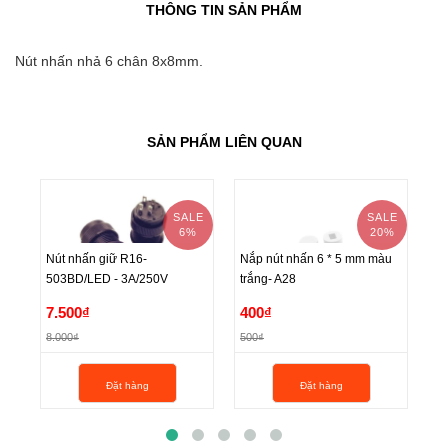
THÔNG TIN SẢN PHẨM
Nút nhấn nhả 6 chân 8x8mm.
SẢN PHẨM LIÊN QUAN
SALE
SALE
6%
20%
Nút nhấn giữ R16-
Nắp nút nhấn 6 * 5 mm màu
Nú
503BD/LED - 3A/250V
trắng- A28
6
Nút nhấn giữ R16-
Nắp nút nhấn 6 * 5 mm màu
Nú
7.500₫
400₫
1
503BD/LED - 3A/250V
trắng- A28
6
8.000₫
500₫
1.
7.500₫
400₫
1
Đặt hàng
Đặt hàng
8.000₫
500₫
1.