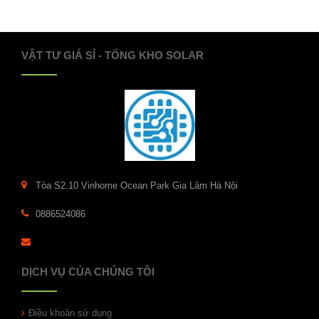
VẬT TƯ GIÁ SỈ - TỔNG KHO SOLAR
Tòa S2.10 Vinhome Ocean Park Gia Lâm Hà Nội
0886524086
DỊCH VỤ CỦA CHÚNG TÔI
Điều khoản sử dụng