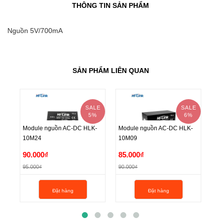
THÔNG TIN SẢN PHẨM
Nguồn 5V/700mA
SẢN PHẨM LIÊN QUAN
SALE
SALE
5%
6%
Module nguồn AC-DC HLK-
Module nguồn AC-DC HLK-
Mo
10M24
10M09
1
Module nguồn AC-DC HLK-
Module nguồn AC-DC HLK-
Mo
90.000₫
85.000₫
8
10M24
10M09
1
95.000₫
90.000₫
90
90.000₫
85.000₫
8
Đặt hàng
Đặt hàng
95.000₫
90.000₫
90