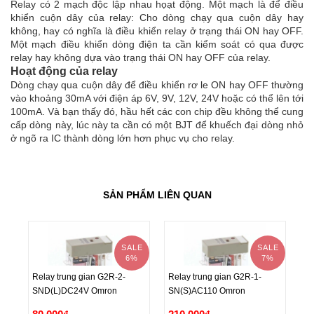
Relay có 2 mạch độc lập nhau họạt động. Một mạch là để điều
khiển cuộn dây của relay: Cho dòng chạy qua cuộn dây hay
không, hay có nghĩa là điều khiển relay ở trạng thái ON hay OFF.
Một mạch điều khiển dòng điện ta cần kiểm soát có qua được
relay hay không dựa vào trạng thái ON hay OFF của relay.
Hoạt động của relay
Dòng chạy qua cuộn dây để điều khiển rơ le ON hay OFF thường
vào khoảng 30mA với điện áp 6V, 9V, 12V, 24V hoặc có thể lên tới
100mA. Và bạn thấy đó, hầu hết các con chip đều không thể cung
cấp dòng này, lúc này ta cần có một BJT để khuếch đại dòng nhỏ
ở ngõ ra IC thành dòng lớn hơn phục vụ cho relay.
SẢN PHẨM LIÊN QUAN
SALE
SALE
6%
7%
Relay trung gian G2R-2-
Relay trung gian G2R-1-
Re
SND(L)DC24V Omron
SN(S)AC110 Omron
D
Relay trung gian G2R-2-
Relay trung gian G2R-1-
Re