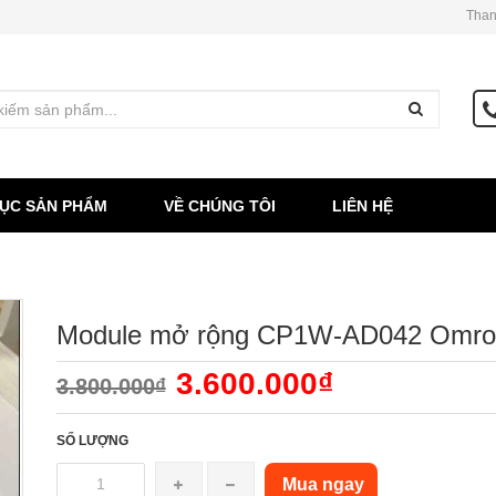
Than
ỤC SẢN PHẨM
VỀ CHÚNG TÔI
LIÊN HỆ
Module mở rộng CP1W-AD042 Omro
3.600.000₫
3.800.000₫
SỐ LƯỢNG
Mua ngay