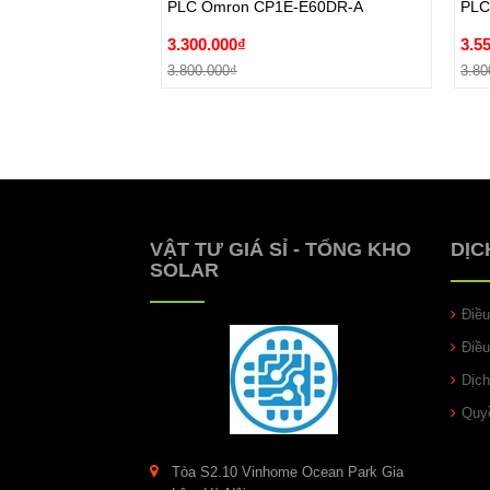
PLC Omron CP1E-E60DR-A
PLC
3.800.000₫
3.80
3.300.000₫
3.5
Đặt hàng
3.800.000₫
3.80
VẬT TƯ GIÁ SỈ - TỔNG KHO
DỊC
SOLAR
Điề
Điề
Dịch
Quyề
Tòa S2.10 Vinhome Ocean Park Gia