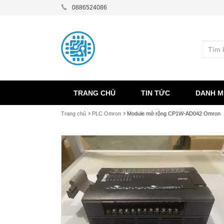
0886524086
TRANG CHỦ
TIN TỨC
DANH M
Trang chủ
PLC Omron
Module mở rộng CP1W-AD042 Omron