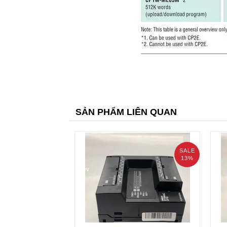
SẢN PHẨM LIÊN QUAN
SALE
13%
prev
PLC Omron CP1E-E60DR-A
PLC
3.300.000₫
3.5