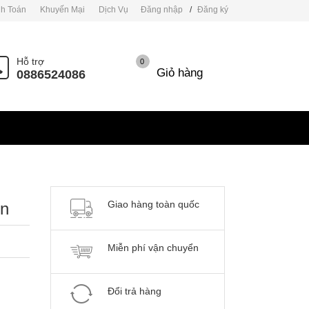
h Toán
Khuyến Mại
Dịch Vụ
Đăng nhập
/
Đăng ký
Hỗ trợ
0
Giỏ hàng
0886524086
Giao hàng toàn quốc
n
Miễn phí vận chuyển
Đổi trả hàng