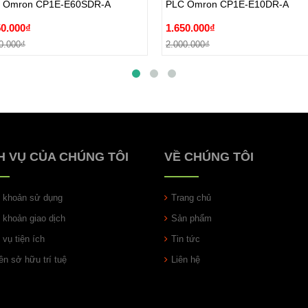
 Omron CP1E-E60SDR-A
PLC Omron CP1E-E10DR-A
0.000₫
2.000.000₫
50.000₫
1.650.000₫
Đặt hàng
Đặt hàng
0.000₫
2.000.000₫
H VỤ CỦA CHÚNG TÔI
VỀ CHÚNG TÔI
u khoản sử dụng
Trang chủ
u khoản giao dịch
Sản phẩm
 vụ tiện ích
Tin tức
n sở hữu trí tuệ
Liên hệ