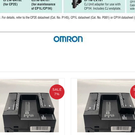
SALE
7%
 Omron CP1E-E60SDR-A
PLC Omron CP1E-E10DR-A
50.000₫
1.650.000₫