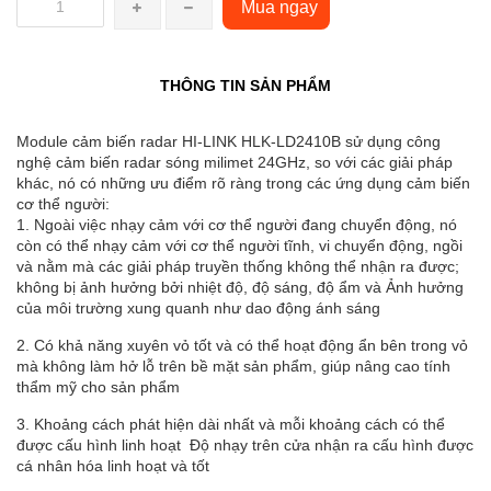
Mua ngay
THÔNG TIN SẢN PHẨM
Module cảm biến radar HI-LINK HLK-LD2410B sử dụng công
nghệ cảm biến radar sóng milimet 24GHz, so với các giải pháp
khác, nó có những ưu điểm rõ ràng trong các ứng dụng cảm biến
cơ thể người:
1. Ngoài việc nhạy cảm với cơ thể người đang chuyển động, nó
còn có thể nhạy cảm với cơ thể người tĩnh, vi chuyển động, ngồi
và nằm mà các giải pháp truyền thống không thể nhận ra được;
không bị ảnh hưởng bởi nhiệt độ, độ sáng, độ ẩm và Ảnh hưởng
của môi trường xung quanh như dao động ánh sáng
2. Có khả năng xuyên vỏ tốt và có thể hoạt động ẩn bên trong vỏ
mà không làm hở lỗ trên bề mặt sản phẩm, giúp nâng cao tính
thẩm mỹ cho sản phẩm
3. Khoảng cách phát hiện dài nhất và mỗi khoảng cách có thể
được cấu hình linh hoạt Độ nhạy trên cửa nhận ra cấu hình được
cá nhân hóa linh hoạt và tốt