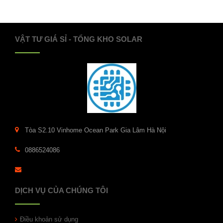
VẬT TƯ GIÁ SỈ - TỔNG KHO SOLAR
Tòa S2.10 Vinhome Ocean Park Gia Lâm Hà Nội
0886524086
DỊCH VỤ CỦA CHÚNG TÔI
Điều khoản sử dụng