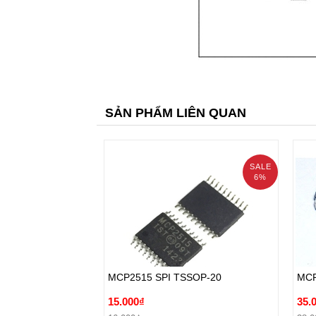
SẢN PHẨM LIÊN QUAN
SALE
6%
prev
MCP2515 SPI TSSOP-20
MCP
15.000₫
35.
MCP2515 SPI TSSOP-20
MCP
16.000₫
38.0
15.000₫
35.
Đặt hàng