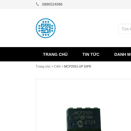
0886524086
TRANG CHỦ
TIN TỨC
DANH M
Trang chủ
CAN
MCP2551-I/P DIP8