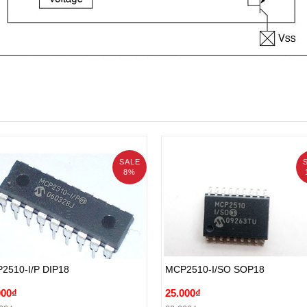
SALE
8%
2510-I/P DIP18
MCP2510-I/SO SOP18
000₫
25.000₫
2510-I/P DIP18
MCP2510-I/SO SOP18
00₫
30.000₫
000₫
25.000₫
Đặt hàng
Đặt hàng