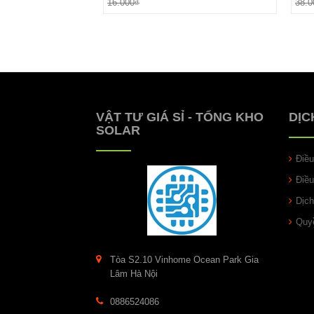
16.000₫
38.0
VẬT TƯ GIÁ SỈ - TỔNG KHO
DỊC
SOLAR
Điề
Điề
Dịch
Quyề
Tòa S2.10 Vinhome Ocean Park Gia
Lâm Hà Nội
0886524086