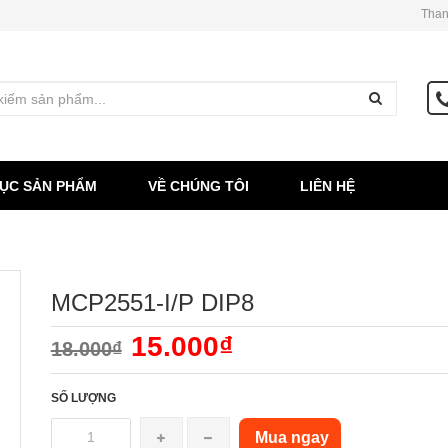
Than
ỤC SẢN PHẨM
VỀ CHÚNG TÔI
LIÊN HỆ
MCP2551-I/P DIP8
15.000₫
18.000₫
SỐ LƯỢNG
Mua ngay