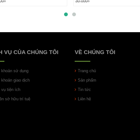
00₫
30.000₫
H VỤ CỦA CHÚNG TÔI
VỀ CHÚNG TÔI
u khoản sử dụng
Trang chủ
u khoản giao dịch
Sản phẩm
 vụ tiện ích
Tin tức
n sở hữu trí tuệ
Liên hệ