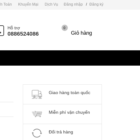
h Toán
Khuyến Mại
Dịch Vụ
Đăng nhập
/
Đăng ký
Hỗ trợ
0
Giỏ hàng
0886524086
Giao hàng toàn quốc
Miễn phí vận chuyển
Đổi trả hàng