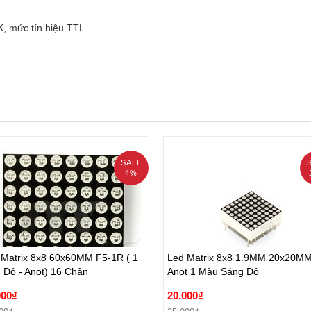
K, mức tín hiệu TTL.
SALE
4%
 Matrix 8x8 60x60MM F5-1R ( 1
Led Matrix 8x8 1.9MM 20x20M
 Đỏ - Anot) 16 Chân
Anot 1 Màu Sáng Đỏ
 Matrix 8x8 60x60MM F5-1R ( 1
Led Matrix 8x8 1.9MM 20x20M
000₫
20.000₫
 Đỏ - Anot) 16 Chân
Anot 1 Màu Sáng Đỏ
00₫
25.000₫
000₫
20.000₫
Đặt hàng
Đặt hàng