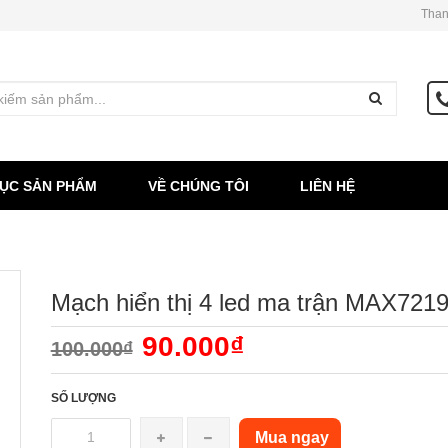
Than
ỤC SẢN PHẨM
VỀ CHÚNG TÔI
LIÊN HỆ
Mạch hiển thị 4 led ma trận MAX721
90.000₫
100.000₫
SỐ LƯỢNG
Mua ngay