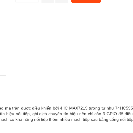
led ma trận được điều khiển bởi 4 IC MAX7219 tương tự như 74HC595
ín hiệu nối tiếp, ghi dịch chuyển tín hiệu nên chỉ cần 3 GPIO để điề
ạch có khả năng nối tiếp thêm nhiều mạch tiếp sau bằng cổng nối tiếp 