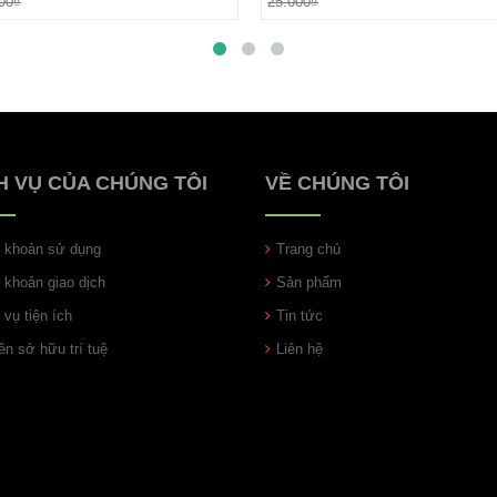
00₫
25.000₫
H VỤ CỦA CHÚNG TÔI
VỀ CHÚNG TÔI
u khoản sử dụng
Trang chủ
u khoản giao dịch
Sản phẩm
 vụ tiện ích
Tin tức
n sở hữu trí tuệ
Liên hệ