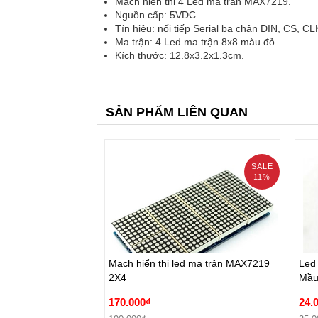
Mạch hiển thị 4 Led ma trận MAX7219.
Nguồn cấp: 5VDC.
Tín hiệu: nối tiếp Serial ba chân DIN, CS, CL
Ma trận: 4 Led ma trận 8x8 màu đỏ.
Kích thước: 12.8x3.2x1.3cm.
SẢN PHẨM LIÊN QUAN
SALE
11%
prev
Mạch hiển thị led ma trận MAX7219
Led
2X4
Mầu
Mạch hiển thị led ma trận MAX7219
Led
170.000₫
24.
2X4
Mầu
190.000₫
25.0
170.000₫
24.
Đặt hàng