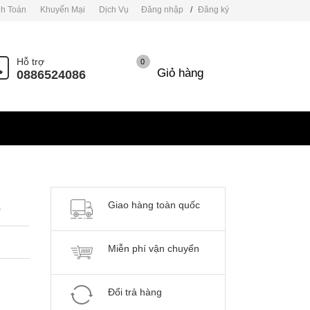
h Toán
Khuyến Mại
Dịch Vụ
Đăng nhập
/
Đăng ký
Hỗ trợ
0
Giỏ hàng
0886524086
Giao hàng toàn quốc
9
Miễn phí vận chuyển
Đổi trả hàng