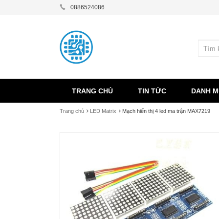
0886524086
TRANG CHỦ
TIN TỨC
DANH M
Trang chủ
LED Matrix
Mạch hiển thị 4 led ma trận MAX7219