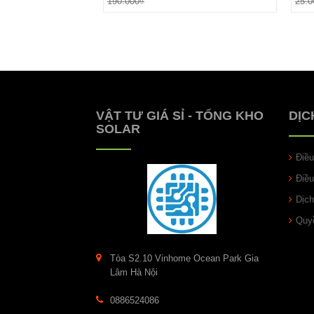
190.000₫
25.0
VẬT TƯ GIÁ SỈ - TỔNG KHO
DỊC
SOLAR
Điề
Điề
Dịch
Quyề
Tòa S2.10 Vinhome Ocean Park Gia
Lâm Hà Nội
0886524086