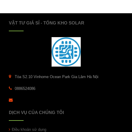
VẬT TƯ GIÁ SỈ - TỔNG KHO SOLAR
Tòa S2.10 Vinhome Ocean Park Gia Lâm Hà Nội
0886524086
DỊCH VỤ CỦA CHÚNG TÔI
Điều khoản sử dụng