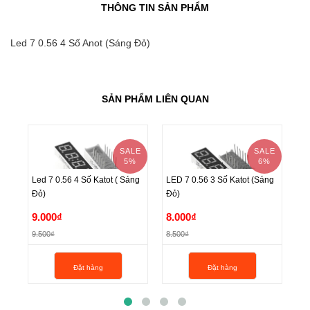
THÔNG TIN SẢN PHẨM
Led 7 0.56 4 Số Anot (Sáng Đỏ)
SẢN PHẨM LIÊN QUAN
SALE
SALE
5%
6%
Led 7 0.56 4 Số Katot ( Sáng
LED 7 0.56 3 Số Katot (Sáng
Le
Đỏ)
Đỏ)
Đỏ
Led 7 0.56 4 Số Katot ( Sáng
LED 7 0.56 3 Số Katot (Sáng
Le
9.000₫
8.000₫
8
Đỏ)
Đỏ)
Đỏ
9.500₫
8.500₫
8.
9.000₫
8.000₫
8
Đặt hàng
Đặt hàng
9.500₫
8.500₫
8.