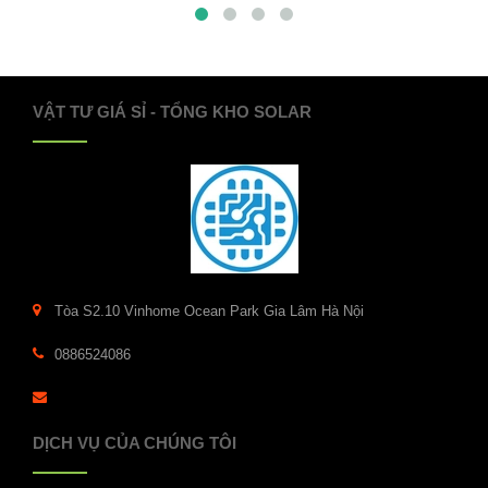
VẬT TƯ GIÁ SỈ - TỔNG KHO SOLAR
Tòa S2.10 Vinhome Ocean Park Gia Lâm Hà Nội
0886524086
DỊCH VỤ CỦA CHÚNG TÔI