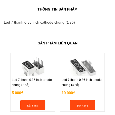
THÔNG TIN SẢN PHẨM
Led 7 thanh 0,36 inch cathode chung (1 số)
SẢN PHẨM LIÊN QUAN
Led 7 thanh 0,36 inch anode
Led 7 thanh 0,36 inch anode
Le
chung (1 số)
chung (4 số)
ca
Led 7 thanh 0,36 inch anode
Led 7 thanh 0,36 inch anode
Le
5.000₫
10.000₫
1
chung (1 số)
chung (4 số)
ca
5.000₫
10.000₫
1
Đặt hàng
Đặt hàng