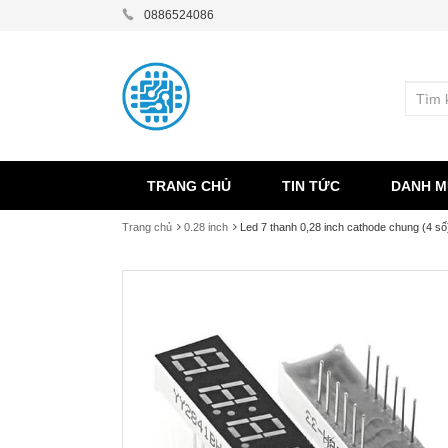
0886524086
TRANG CHỦ
TIN TỨC
DANH M
Trang chủ
0.28 inch
Led 7 thanh 0,28 inch cathode chung (4 số