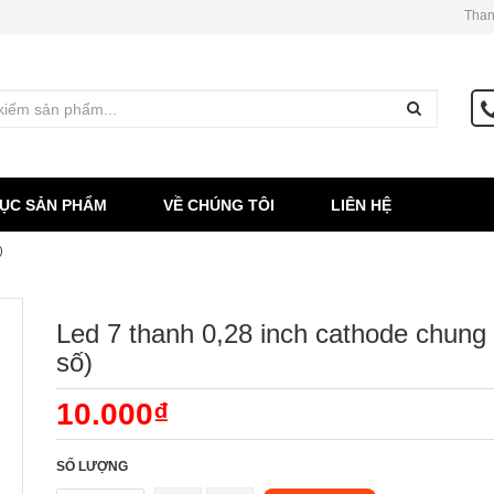
Than
ỤC SẢN PHẨM
VỀ CHÚNG TÔI
LIÊN HỆ
)
Led 7 thanh 0,28 inch cathode chung 
số)
10.000₫
SỐ LƯỢNG