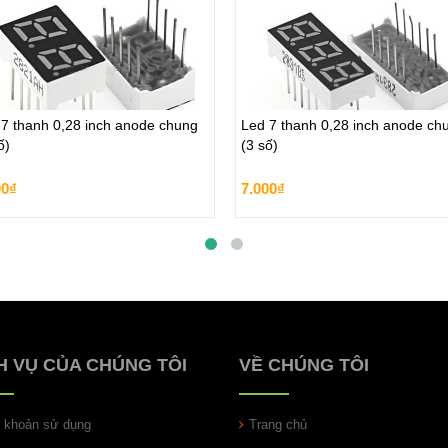
 7 thanh 0,28 inch anode chung
Led 7 thanh 0,28 inch anode ch
ố)
(3 số)
 7 thanh 0,28 inch anode chung
Led 7 thanh 0,28 inch anode ch
ố)
(3 số)
00₫
7.000₫
00₫
7.000₫
Đặt hàng
Đặt hàng
H VỤ CỦA CHÚNG TÔI
VỀ CHÚNG TÔI
u khoản sử dụng
Trang chủ