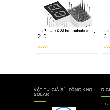
prev
Led 7 thanh 0,28 inch cathode chung
Led
(2 số)
(2 s
Led 7 thanh 0,28 inch cathode chung
Led
(2 số)
(2 s
5.000₫
5.0
5.000₫
5.0
Đặt hàng
VẬT TƯ GIÁ SỈ - TỔNG KHO
DỊC
SOLAR
Điề