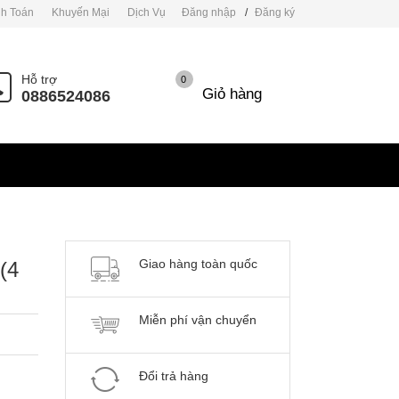
h Toán
Khuyến Mại
Dịch Vụ
Đăng nhập
/
Đăng ký
Hỗ trợ
0
Giỏ hàng
0886524086
Giao hàng toàn quốc
(4
Miễn phí vận chuyển
Đổi trả hàng