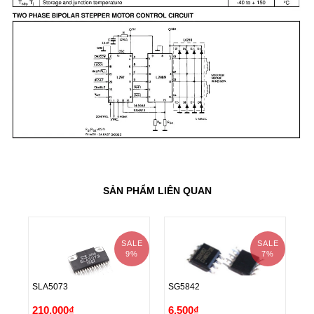
SẢN PHẨM LIÊN QUAN
SALE
SALE
9%
7%
SLA5073
SG5842
IR
SLA5073
SG5842
IR
210.000₫
6.500₫
1