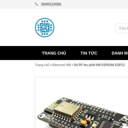
0886524086
TRANG CHỦ
TIN TỨC
DANH M
Trang chủ
Ethernet/ Wifi
Kit RF thu phát Wifi ESP8266 ESP12