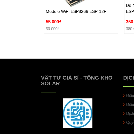
Đế 
55.000₫
350
Module WiFi ​ESP8266 ESP-12F
ESP-
60.000₫
380.
55.000₫
350
Đặt hàng
60.000₫
380.
VẬT TƯ GIÁ SỈ - TỔNG KHO
DỊC
SOLAR
Điề
Điề
Dịch
Quyề