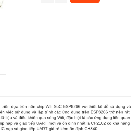
riển dựa trên nền chip Wifi SoC ESP8266 với thiết kế dễ sử dụng và đ
hiến việc sử dụng và lập trình các ứng dụng trên ESP8266 trở nên r
ữ liệu và điều khiển qua sóng Wifi, đặc biệt là các ứng dụng liên quan
p nạp và giao tiếp UART mới và ổn định nhất là CP2102 có khả năng t
g IC nạp và giao tiếp UART giá rẻ kém ổn định CH340.