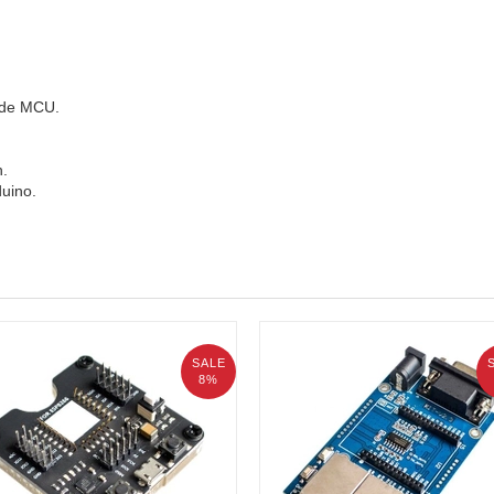
ode MCU.
h.
duino.
SALE
8%
Nạp Ra Chân Wifi SoC ESP8266,
12S / 12F / 12E / 07S / 07
Module Wifi UART HLK-RM04