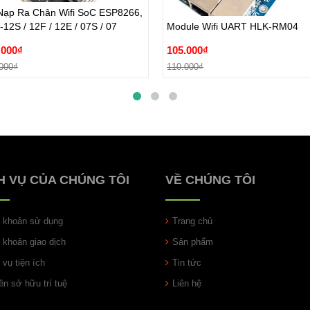
Nạp Ra Chân Wifi SoC ESP8266,
.000₫
105.000₫
12S / 12F / 12E / 07S / 07
Module Wifi UART HLK-RM04
000₫
110.000₫
.000₫
105.000₫
Đặt hàng
Đặt hàng
000₫
110.000₫
H VỤ CỦA CHÚNG TÔI
VỀ CHÚNG TÔI
u khoản sử dụng
Trang chủ
u khoản giao dịch
Sản phẩm
 vụ tiện ích
Tin tức
n sở hữu trí tuệ
Liên hệ