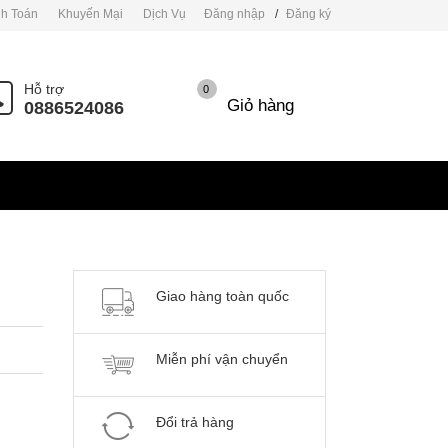
h Toán
Khuyến Mại
Dịch Vụ
Đăng nhập
/
Đăng ký
Hỗ trợ
0
Giỏ hàng
0886524086
Giao hàng toàn quốc
Miễn phí vận chuyển
Đổi trả hàng