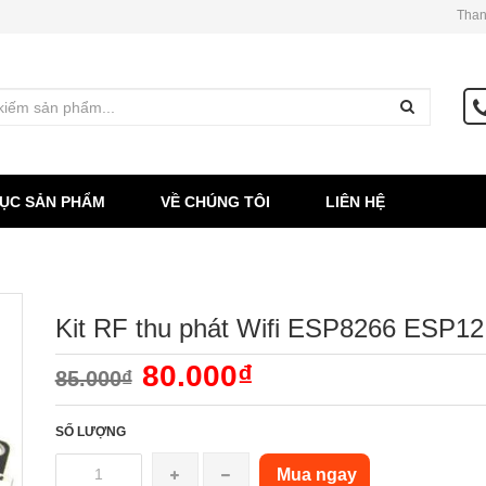
Than
ỤC SẢN PHẨM
VỀ CHÚNG TÔI
LIÊN HỆ
Kit RF thu phát Wifi ESP8266 ESP12
80.000₫
85.000₫
SỐ LƯỢNG
Mua ngay