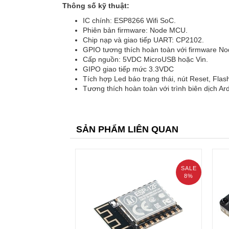
Thông số kỹ thuật:
IC chính: ESP8266 Wifi SoC.
Phiên bản firmware: Node MCU.
Chip nạp và giao tiếp UART: CP2102.
GPIO tương thích hoàn toàn với firmware N
Cấp nguồn: 5VDC MicroUSB hoặc Vin.
GIPO giao tiếp mức 3.3VDC
Tích hợp Led báo trạng thái, nút Reset, Flas
Tương thích hoàn toàn với trình biên dịch Ar
SẢN PHẨM LIÊN QUAN
SALE
8%
prev
Đế 
Module WiFi ​ESP8266 ESP-12F
ESP-