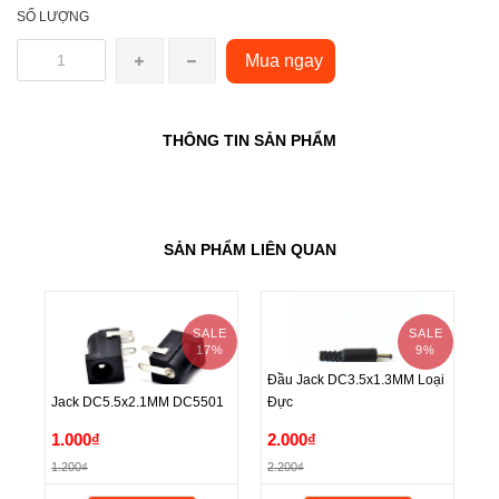
SỐ LƯỢNG
Mua ngay
THÔNG TIN SẢN PHẨM
SẢN PHẨM LIÊN QUAN
SALE
SALE
17%
9%
Đầu Jack DC3.5x1.3MM Loại
Đầ
Jack DC5.5x2.1MM DC5501
Đực
Đ
Đầu Jack DC3.5x1.3MM Loại
Đầ
Jack DC5.5x2.1MM DC5501
1.000₫
2.000₫
2
Đực
Đ
1.200₫
2.200₫
2.
1.000₫
2.000₫
2