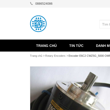
0886524086
TRANG CHỦ
TIN TỨC
DANH M
Trang chủ
Rotary Encoders
Encoder E6C2 CWZ5G_5000 OMR