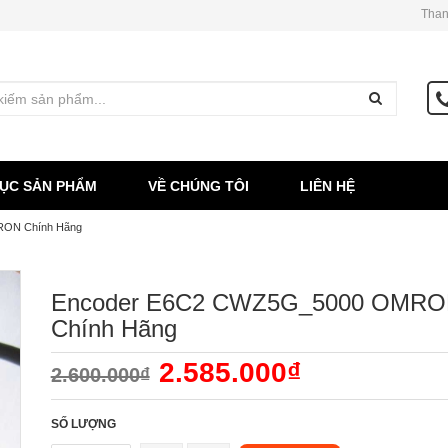
Than
ỤC SẢN PHẨM
VỀ CHÚNG TÔI
LIÊN HỆ
ON Chính Hãng
Encoder E6C2 CWZ5G_5000 OMR
Chính Hãng
2.585.000₫
2.600.000₫
SỐ LƯỢNG