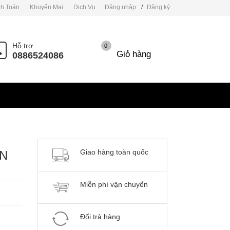
h Toán
Khuyến Mại
Dịch Vụ
Đăng nhập
/
Đăng ký
Hỗ trợ
0
Giỏ hàng
0886524086
Giao hàng toàn quốc
ON
Miễn phí vận chuyển
Đổi trả hàng