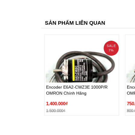
SẢN PHẨM LIÊN QUAN
SALE
7%
prev
Encoder E6A2-CWZ3E 1000P/R
Enc
OMRON Chính Hãng
OMR
Encoder E6A2-CWZ3E 1000P/R
Enc
1.400.000₫
750
OMRON Chính Hãng
OMR
1.500.000₫
800.
1.400.000₫
750
Đặt hàng
1.500.000₫
800.