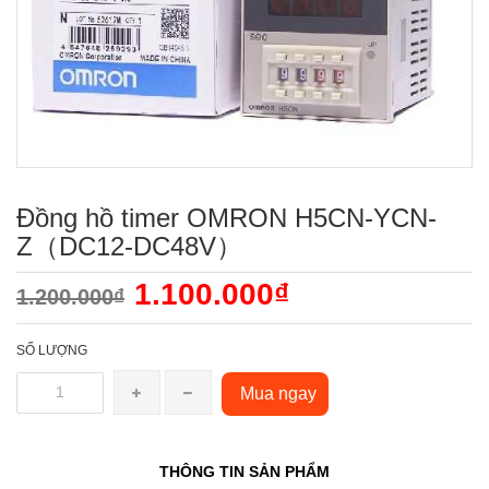
Đồng hồ timer OMRON H5CN-YCN-
Z（DC12-DC48V）
1.100.000₫
1.200.000₫
SỐ LƯỢNG
Mua ngay
THÔNG TIN SẢN PHẨM