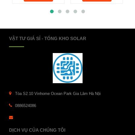
VẬT TƯ GIÁ SỈ - TỔNG KHO SOLAR
Tòa S2.10 Vinhome Ocean Park Gia Lâm Hà Nội
0886524086
DỊCH VỤ CỦA CHÚNG TÔI