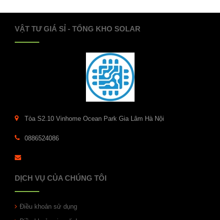
VẬT TƯ GIÁ SỈ - TỔNG KHO SOLAR
Tòa S2.10 Vinhome Ocean Park Gia Lâm Hà Nội
0886524086
DỊCH VỤ CỦA CHÚNG TÔI
Điều khoản sử dụng