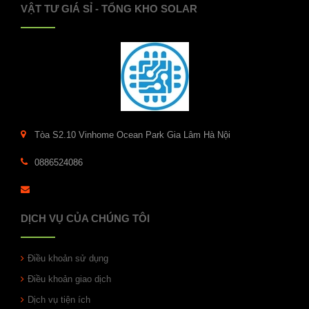
VẬT TƯ GIÁ SỈ - TỔNG KHO SOLAR
Tòa S2.10 Vinhome Ocean Park Gia Lâm Hà Nội
0886524086
DỊCH VỤ CỦA CHÚNG TÔI
Điều khoản sử dụng
Điều khoản giao dịch
Dịch vụ tiện ích