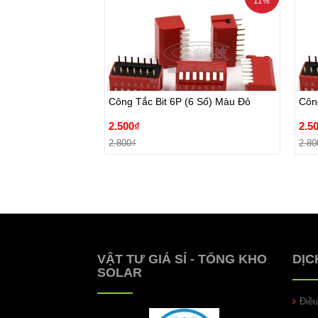
11%
prev
Công Tắc Bit 6P (6 Số) Màu Đỏ
Côn
2.500₫
2.5
Công Tắc Bit 6P (6 Số) Màu Đỏ
Côn
2.800₫
2.80
2.500₫
2.5
Đặt hàng
2.800₫
2.80
VẬT TƯ GIÁ SỈ - TỔNG KHO
DỊC
SOLAR
Điề