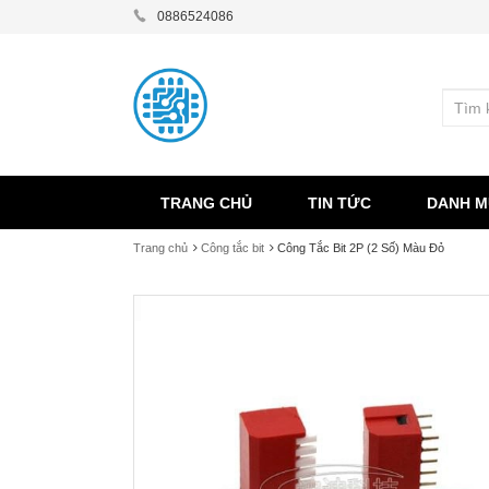
0886524086
TRANG CHỦ
TIN TỨC
DANH M
Trang chủ
Công tắc bit
Công Tắc Bit 2P (2 Số) Màu Đỏ