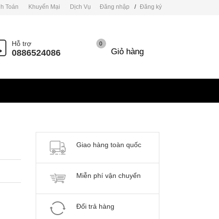
h Toán
Khuyến Mại
Dịch Vụ
Đăng nhập
/
Đăng ký
Hỗ trợ
0
Giỏ hàng
0886524086
Giao hàng toàn quốc
Miễn phí vận chuyển
Đổi trả hàng