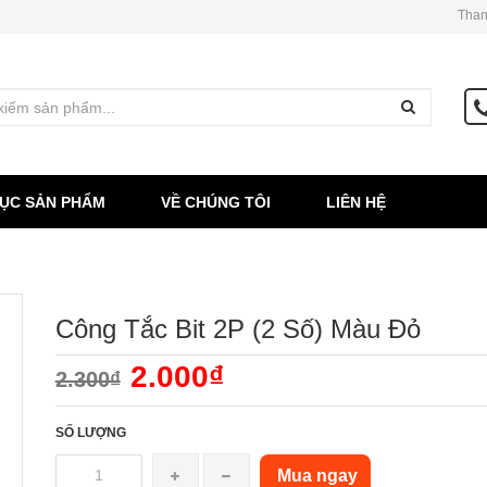
Than
ỤC SẢN PHẨM
VỀ CHÚNG TÔI
LIÊN HỆ
Công Tắc Bit 2P (2 Số) Màu Đỏ
2.000₫
2.300₫
SỐ LƯỢNG
Mua ngay