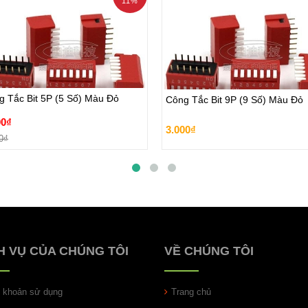
11%
g Tắc Bit 5P (5 Số) Màu Đỏ
Công Tắc Bit 9P (9 Số) Màu Đỏ
00₫
g Tắc Bit 5P (5 Số) Màu Đỏ
Công Tắc Bit 9P (9 Số) Màu Đỏ
3.000₫
0₫
00₫
3.000₫
Đặt hàng
Đặt hàng
0₫
H VỤ CỦA CHÚNG TÔI
VỀ CHÚNG TÔI
u khoản sử dụng
Trang chủ