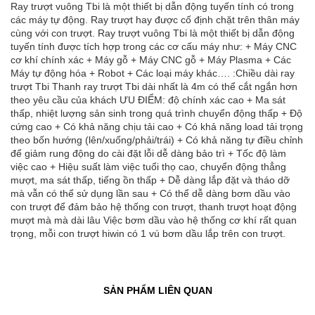
Ray trượt vuông Tbi là một thiết bị dẫn động tuyến tính có trong
các máy tự động. Ray trượt hay được cố định chặt trên thân máy
cùng với con trượt. Ray trượt vuông Tbi là một thiết bị dẫn động
tuyến tính được tích hợp trong các cơ cấu máy như: + Máy CNC
cơ khí chính xác + Máy gỗ + Máy CNC gỗ + Máy Plasma + Các
Máy tự động hóa + Robot + Các loại máy khác…. :Chiều dài ray
trượt Tbi Thanh ray trượt Tbi dài nhất là 4m có thể cắt ngắn hơn
theo yêu cầu của khách ƯU ĐIỂM: độ chính xác cao + Ma sát
thấp, nhiệt lượng sản sinh trong quá trình chuyển động thấp + Độ
cứng cao + Có khả năng chịu tải cao + Có khả năng load tải trọng
theo bốn hướng (lên/xuống/phải/trái) + Có khả năng tự điều chỉnh
để giảm rung động do cài đặt lỗi dễ dàng bảo trì + Tốc độ làm
việc cao + Hiệu suất làm việc tuổi thọ cao, chuyển động thẳng
mượt, ma sát thấp, tiếng ồn thấp + Dễ dàng lắp đặt và tháo dỡ
mà vẫn có thể sử dụng lần sau + Có thể dễ dàng bơm dầu vào
con trượt để đảm bảo hệ thống con trượt, thanh trượt hoạt động
mượt mà mà dài lâu Việc bơm dầu vào hệ thống cơ khí rất quan
trọng, mỗi con trượt hiwin có 1 vú bơm dầu lắp trên con trượt.
SẢN PHẨM LIÊN QUAN