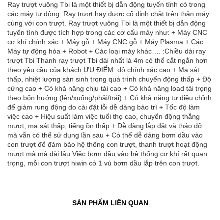
Ray trượt vuông Tbi là một thiết bị dẫn động tuyến tính có trong
các máy tự động. Ray trượt hay được cố định chặt trên thân máy
cùng với con trượt. Ray trượt vuông Tbi là một thiết bị dẫn động
tuyến tính được tích hợp trong các cơ cấu máy như: + Máy CNC
cơ khí chính xác + Máy gỗ + Máy CNC gỗ + Máy Plasma + Các
Máy tự động hóa + Robot + Các loại máy khác…. :Chiều dài ray
trượt Tbi Thanh ray trượt Tbi dài nhất là 4m có thể cắt ngắn hơn
theo yêu cầu của khách ƯU ĐIỂM: độ chính xác cao + Ma sát
thấp, nhiệt lượng sản sinh trong quá trình chuyển động thấp + Độ
cứng cao + Có khả năng chịu tải cao + Có khả năng load tải trọng
theo bốn hướng (lên/xuống/phải/trái) + Có khả năng tự điều chỉnh
để giảm rung động do cài đặt lỗi dễ dàng bảo trì + Tốc độ làm
việc cao + Hiệu suất làm việc tuổi thọ cao, chuyển động thẳng
mượt, ma sát thấp, tiếng ồn thấp + Dễ dàng lắp đặt và tháo dỡ
mà vẫn có thể sử dụng lần sau + Có thể dễ dàng bơm dầu vào
con trượt để đảm bảo hệ thống con trượt, thanh trượt hoạt động
mượt mà mà dài lâu Việc bơm dầu vào hệ thống cơ khí rất quan
trọng, mỗi con trượt hiwin có 1 vú bơm dầu lắp trên con trượt.
SẢN PHẨM LIÊN QUAN