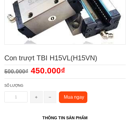
Con trượt TBI H15VL(H15VN)
450.000₫
500.000₫
SỐ LƯỢNG
Mua ngay
THÔNG TIN SẢN PHẨM