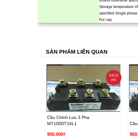
unless otherwise speci
Storage temperature VR
specified Single phase ,
For cap .
SẢN PHẨM LIÊN QUAN
SALE
3%
Cầu Chỉnh Lưu 3 Pha
MT100DT16L1
Cầu
Cầu Chỉnh Lưu 3 Pha
950.000₫
950
MT100DT16L1
Cầu
980.000₫
980.
950.000₫
950