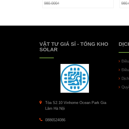
Đặt hàng
980.000₫
980.
VẬT TƯ GIÁ SỈ - TỔNG KHO
DỊC
SOLAR
Điề
Điề
Dịch
Quyề
Tòa S2.10 Vinhome Ocean Park Gia
Lâm Hà Nội
0886524086