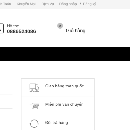
h Toán
Khuyến Mại
Dịch Vụ
Đăng nhập
/
Đăng ký
Hỗ trợ
0
Giỏ hàng
0886524086
Giao hàng toàn quốc
Miễn phí vận chuyển
Đổi trả hàng