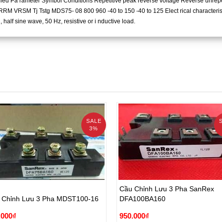
fied Pa rameter Symbol Conditions Repetitive peak reverse voltage Reverse unrep
RM VRSM Tj Tstg MDS75- 08 800 960 -40 to 150 -40 to 125 Elect rical characteristi
 half sine wave, 50 Hz, resistive or i nductive load.
SALE
3%
Cầu Chỉnh Lưu 3 Pha SanRex
 Chỉnh Lưu 3 Pha MDST100-16
DFA100BA160
Cầu Chỉnh Lưu 3 Pha SanRex
.000₫
950.000₫
 Chỉnh Lưu 3 Pha MDST100-16
DFA100BA160
000₫
980.000₫
.000₫
950.000₫