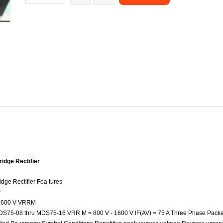
idge Rectifier
dge Rectifier Fea tures
y
o 1600 V VRRM
MDS75-08 thru MDS75-16 VRR M = 800 V - 1600 V IF(AV) = 75 A Three Phase Packag