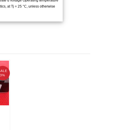
eate d voltage Operating temperature
cs, at Tj = 25 °C, unless otherwise
SALE
3%