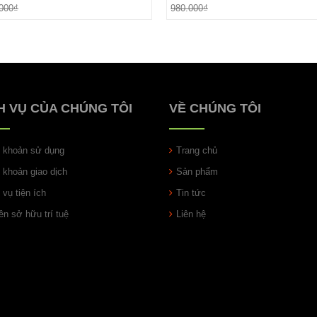
Đặt hàng
Đặt hàng
000₫
980.000₫
H VỤ CỦA CHÚNG TÔI
VỀ CHÚNG TÔI
u khoản sử dụng
Trang chủ
u khoản giao dịch
Sản phẩm
 vụ tiện ích
Tin tức
n sở hữu trí tuệ
Liên hệ