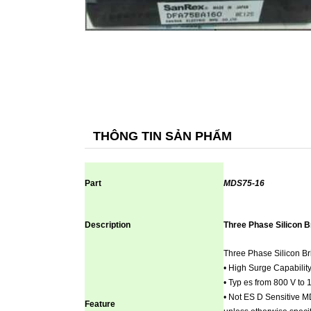
THÔNG TIN SẢN PHẨM
Part
MDS75-16
Description
Three Phase Silicon Br
Three Phase Silicon Bri
• High Surge Capabilit
• Typ es from 800 V t
• Not ES D Sensitive 
Feature