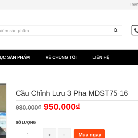
Than
ỤC SẢN PHẨM
VỀ CHÚNG TÔI
LIÊN HỆ
Cầu Chỉnh Lưu 3 Pha MDST75-16
950.000₫
980.000₫
SỐ LƯỢNG
Mua ngay