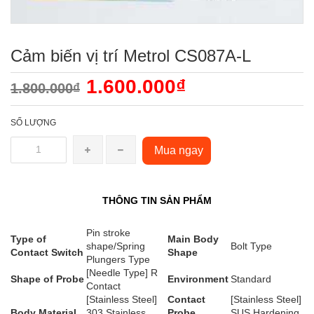
Cảm biến vị trí Metrol CS087A-L
1.600.000₫
1.800.000₫
SỐ LƯỢNG
Mua ngay
THÔNG TIN SẢN PHẨM
Pin stroke
Type of
Main Body
shape/Spring
Bolt Type
Contact Switch
Shape
Plungers Type
[Needle Type] R
Shape of Probe
Environment
Standard
Contact
[Stainless Steel]
Contact
[Stainless Steel]
Body Material
303 Stainless
Probe
SUS Hardening