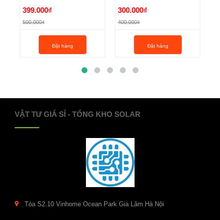
399.000₫
300.000₫
2
JFS-13
JFS-04H
JF
500.000₫
400.000₫
23
399.000₫
300.000₫
2
Đặt hàng
Đặt hàng
500.000₫
400.000₫
23
VẬT TƯ GIÁ SỈ - TỔNG KHO SOLAR
Tòa S2.10 Vinhome Ocean Park Gia Lâm Hà Nội