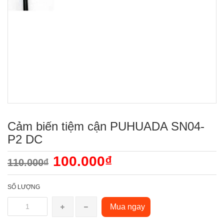
Cảm biến tiệm cận PUHUADA SN04-
P2 DC
100.000₫
110.000₫
SỐ LƯỢNG
Mua ngay