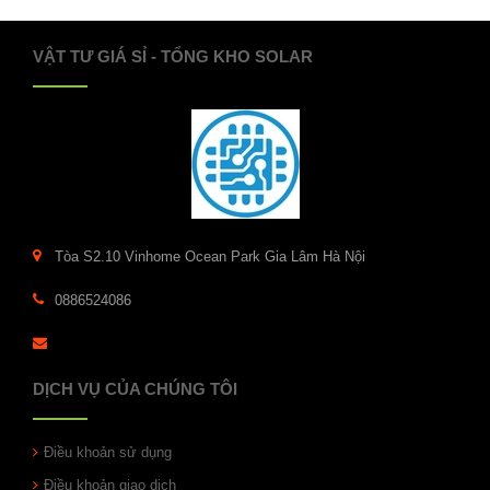
VẬT TƯ GIÁ SỈ - TỔNG KHO SOLAR
Tòa S2.10 Vinhome Ocean Park Gia Lâm Hà Nội
0886524086
DỊCH VỤ CỦA CHÚNG TÔI
Điều khoản sử dụng
Điều khoản giao dịch