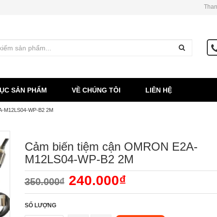
Than
ỤC SẢN PHẨM
VỀ CHÚNG TÔI
LIÊN HỆ
2A-M12LS04-WP-B2 2M
Cảm biến tiệm cận OMRON E2A-
M12LS04-WP-B2 2M
240.000₫
350.000₫
SỐ LƯỢNG