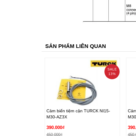
SẢN PHẨM LIÊN QUAN
SALE
13%
prev
Cảm biến tiệm cận TURCK NI15-
Cảm
M30-AZ3X
M30
Cảm biến tiệm cận TURCK NI15-
Cảm
390.000₫
390
M30-AZ3X
M30
450.000₫
450.
390.000₫
390
Đặt hàng
450.000₫
450.