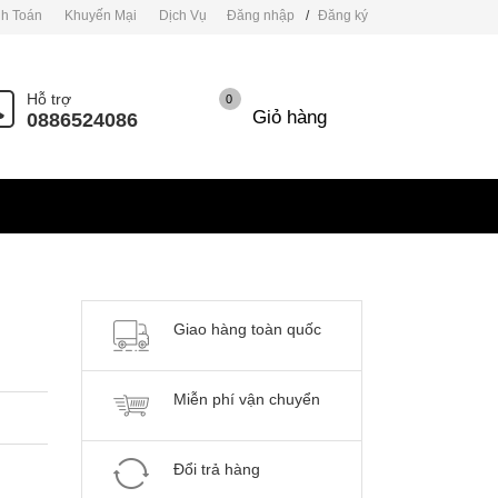
h Toán
Khuyến Mại
Dịch Vụ
Đăng nhập
/
Đăng ký
Hỗ trợ
0
Giỏ hàng
0886524086
Giao hàng toàn quốc
Miễn phí vận chuyển
Đổi trả hàng