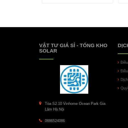
VẬT TƯ GIÁ SỈ - TỔNG KHO
DỊC
SOLAR
Điề
Điề
Dịch
Quyề
Tòa S2.10 Vinhome Ocean Park Gia
Lâm Hà Nội
0886524086