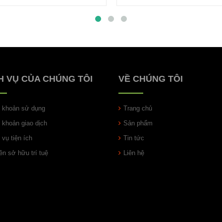
H VỤ CỦA CHÚNG TÔI
VỀ CHÚNG TÔI
u khoản sử dụng
Trang chủ
u khoản giao dịch
Sản phẩm
 vụ tiện ích
Tin tức
n sở hữu trí tuệ
Liên hệ