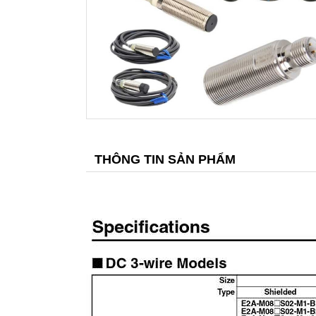
THÔNG TIN SẢN PHẨM