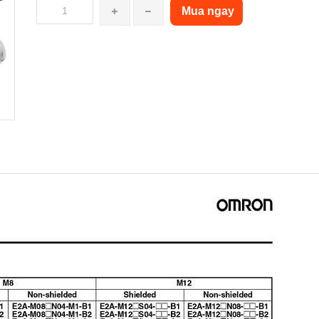
Mua ngay