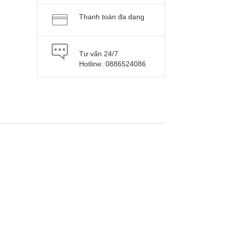
Thanh toán đa dạng
Tư vấn 24/7
Hotline: 0886524086