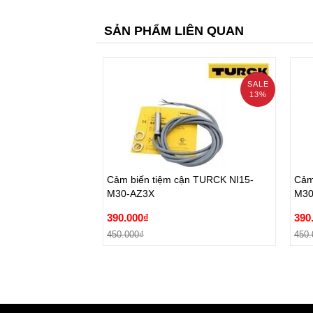
SẢN PHẨM LIÊN QUAN
SALE
13%
prev
Cảm biến tiệm cận TURCK NI15-
Cảm
M30-AZ3X
M30
Cảm biến tiệm cận TURCK NI15-
Cảm
390.000₫
390
M30-AZ3X
M30
450.000₫
450.
390.000₫
390
Đặt hàng
450.000₫
450.