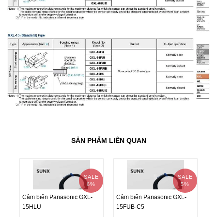
SẢN PHẨM LIÊN QUAN
SALE
SALE
6%
5%
Cảm biến Panasonic GXL-
Cảm biến Panasonic GXL-
Cả
15HLU
15FUB-C5
8
Cảm biến Panasonic GXL-
Cảm biến Panasonic GXL-
Cả