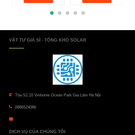
VẬT TƯ GIÁ SỈ - TỔNG KHO SOLAR
Tòa S2.10 Vinhome Ocean Park Gia Lâm Hà Nội
0886524086
DỊCH VỤ CỦA CHÚNG TÔI