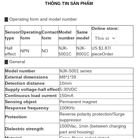
THÔNG TIN SẢN PHẨM
▇ Operating form and model number
Online store:
Sensor
Operating
Contact
Model
Same
type
form
form
number
model
Hall
NJK-
NJK-
US $1.87/
NPN
NO
effect
5001C
8001C
piece
Order
▇ General
Model number
NJK-5001 series
External dimensions
M8*1*39
Detection distance
10mm
Supply voltage-hall effect
5-30VDC
Continuous load current
150mA
Sensing object
Permanent magnet
Response frequency
100KHz
Reverse polarity protection/Surge
Protection
suppressor
1500Vac, 1min (between charging
Dielectric strength
part and housing)