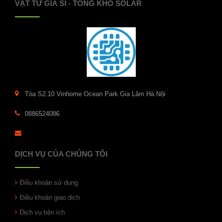
VẬT TƯ GIÁ SỈ - TỔNG KHO SOLAR
Tòa S2.10 Vinhome Ocean Park Gia Lâm Hà Nội
0886524086
DỊCH VỤ CỦA CHÚNG TÔI
Điều khoản sử dụng
Điều khoản giao dịch
Dịch vụ tiện ích