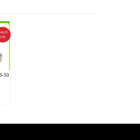
SALE
1%
S-S3
S-S3