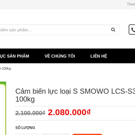
Than
ỤC SẢN PHẨM
VỀ CHÚNG TÔI
LIÊN HỆ
0-100kg
Cảm biến lực loại S SMOWO LCS-S3
100kg
2.080.000₫
2.100.000₫
SỐ LƯỢNG