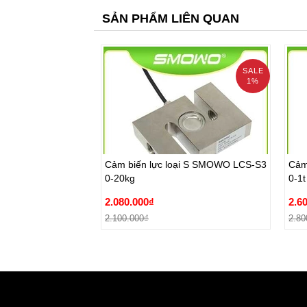
SẢN PHẨM LIÊN QUAN
SALE
1%
Cảm biến lực loại S SMOWO LCS-S3
Cảm
0-20kg
0-1t
Cảm biến lực loại S SMOWO LCS-S3
Cảm
2.080.000₫
2.6
0-20kg
0-1t
2.100.000₫
2.80
2.080.000₫
2.6
Đặt hàng
2.100.000₫
2.80