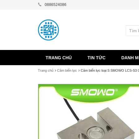
0886524086
TRANG CHỦ
TIN TỨC
DANH M
Trang chủ
Cảm biến lực
Cảm biến lực loại S SMOWO LCS-S3 