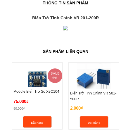
THÔNG TIN SẢN PHẨM
Biến Trở Tinh Chỉnh VR 201-200R
SẢN PHẨM LIÊN QUAN
SALE
6%
Module Biến Trở Số X9C104
Biến Trở Tinh Chỉnh VR 501-
Bi
500R
5
Biến Trở Tinh Chỉnh VR 501-
Bi
Module Biến Trở Số X9C104
75.000₫
2.000₫
2
500R
5
80.000₫
75.000₫
2.000₫
2
Đặt hàng
Đặt hàng
80.000₫