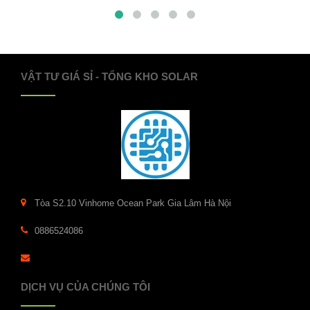
VẬT TƯ GIÁ SỈ - TỔNG KHO SOLAR
Tòa S2.10 Vinhome Ocean Park Gia Lâm Hà Nội
0886524086
DỊCH VỤ CỦA CHÚNG TÔI