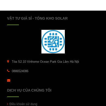
VẬT TƯ GIÁ SỈ - TỔNG KHO SOLAR
Tòa S2.10 Vinhome Ocean Park Gia Lâm Hà Nội
0886524086
DỊCH VỤ CỦA CHÚNG TÔI
Điều khoản sử dụng