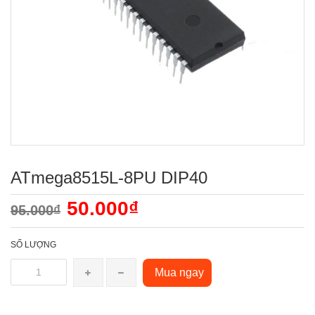
ATmega8515L-8PU DIP40
50.000₫
95.000₫
SỐ LƯỢNG
Mua ngay