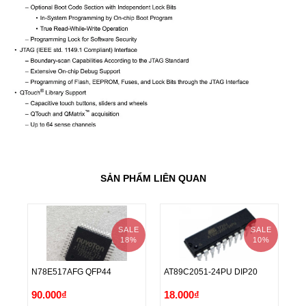
SẢN PHẨM LIÊN QUAN
SALE
SALE
18%
10%
N78E517AFG QFP44
AT89C2051-24PU DIP20
A
N78E517AFG QFP44
AT89C2051-24PU DIP20
A
90.000₫
18.000₫
4