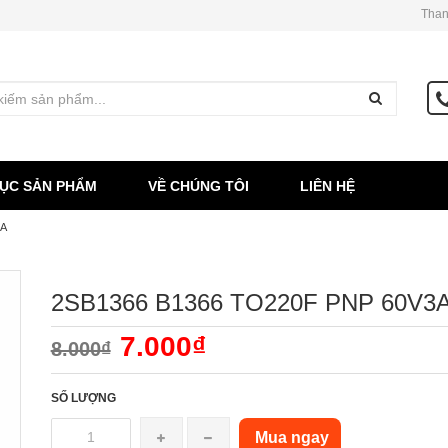
Than
ỤC SẢN PHẨM
VỀ CHÚNG TÔI
LIÊN HỆ
3A
2SB1366 B1366 TO220F PNP 60V3
7.000₫
8.000₫
SỐ LƯỢNG
Mua ngay