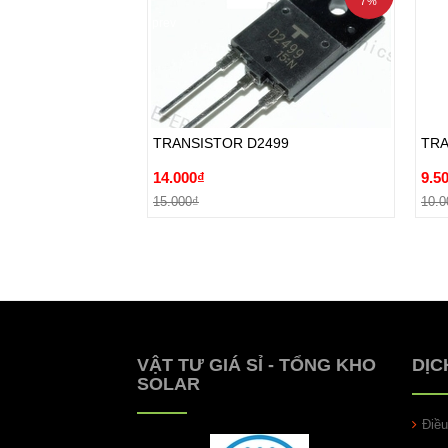
7%
prev
TRANSISTOR D2499
TRA
14.000₫
9.5
TRANSISTOR D2499
TRA
15.000₫
10.0
14.000₫
9.5
Đặt hàng
15.000₫
10.0
VẬT TƯ GIÁ SỈ - TỔNG KHO
DỊC
SOLAR
Điề