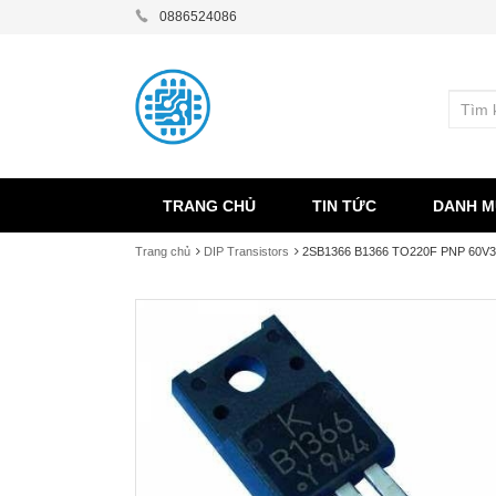
0886524086
TRANG CHỦ
TIN TỨC
DANH M
Trang chủ
DIP Transistors
2SB1366 B1366 TO220F PNP 60V