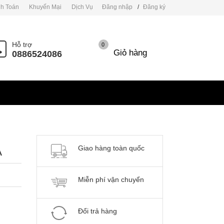
h Toán
Khuyến Mại
Dịch Vụ
Đăng nhập
/
Đăng ký
Hỗ trợ
0
Giỏ hàng
0886524086
Giao hàng toàn quốc
A
Miễn phí vận chuyển
Đổi trả hàng