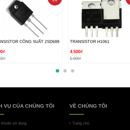
5%
NSISTOR CÔNG SUẤT 2SD688
TRANSISTOR H1061
00₫
4.500₫
NSISTOR CÔNG SUẤT 2SD688
TRANSISTOR H1061
00₫
5.000₫
00₫
4.500₫
Đặt hàng
Đặt hàng
00₫
5.000₫
H VỤ CỦA CHÚNG TÔI
VỀ CHÚNG TÔI
u khoản sử dụng
Trang chủ