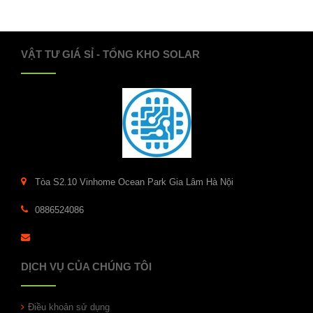
VẬT TƯ GIÁ SỈ - TỔNG KHO SOLAR
Tòa S2.10 Vinhome Ocean Park Gia Lâm Hà Nội
0886524086
DỊCH VỤ CỦA CHÚNG TÔI
Điều khoản sử dụng