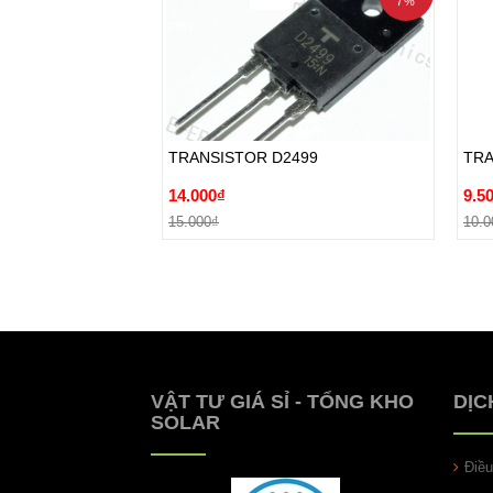
7%
prev
TRANSISTOR D2499
TRA
14.000₫
9.5
TRANSISTOR D2499
TRA
15.000₫
10.0
14.000₫
9.5
Đặt hàng
15.000₫
10.0
VẬT TƯ GIÁ SỈ - TỔNG KHO
DỊC
SOLAR
Điề