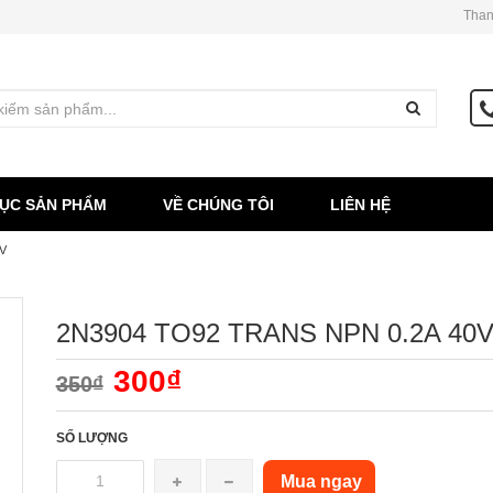
Than
ỤC SẢN PHẨM
VỀ CHÚNG TÔI
LIÊN HỆ
V
2N3904 TO92 TRANS NPN 0.2A 40
300₫
350₫
SỐ LƯỢNG
Mua ngay