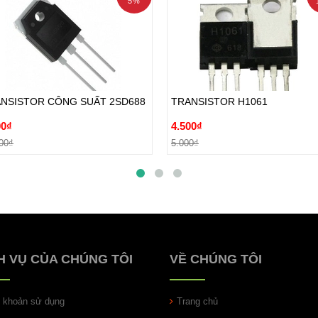
5%
NSISTOR CÔNG SUẤT 2SD688
TRANSISTOR H1061
00₫
4.500₫
NSISTOR CÔNG SUẤT 2SD688
TRANSISTOR H1061
00₫
5.000₫
00₫
4.500₫
Đặt hàng
Đặt hàng
00₫
5.000₫
H VỤ CỦA CHÚNG TÔI
VỀ CHÚNG TÔI
u khoản sử dụng
Trang chủ