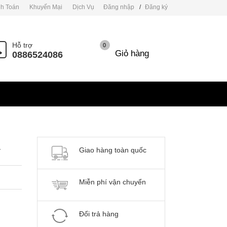
h Toán
Khuyến Mại
Dịch Vụ
Đăng nhập
/
Đăng ký
Hỗ trợ
0
Giỏ hàng
0886524086
Giao hàng toàn quốc
V
Miễn phí vận chuyển
Đổi trả hàng