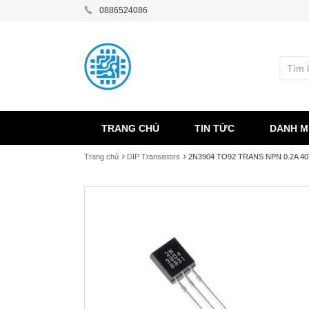
0886524086
TRANG CHỦ
TIN TỨC
DANH M
Trang chủ
DIP Transistors
2N3904 TO92 TRANS NPN 0.2A 40